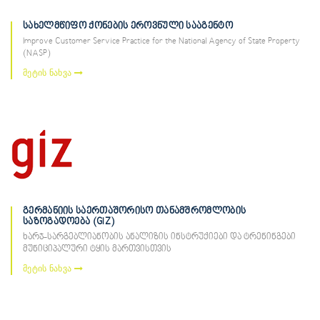
სახელმწიფო ქონების ეროვნული სააგენტო
Improve Customer Service Practice for the National Agency of State Property
(NASP)
მეტის ნახვა
გერმანიის საერთაშორისო თანამშრომლობის
საზოგადოება (GIZ)
ხარჯ-სარგებლიანობის ანალიზის ინსტრუქიები და ტრენინგები
მუნიციპალური ტყის მართვისთვის
მეტის ნახვა