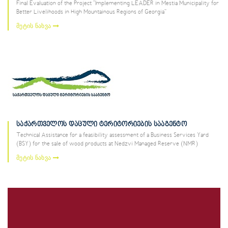
Final Evaluation of the Project "Implementing LEADER in Mestia Municipality for
Better Livelihoods in High Mountainous Regions of Georgia"
მეტის ნახვა
საქართველოს დაცული ტერიტორიების სააგენტო
Technical Assistance for a feasibility assessment of a Business Services Yard
(BSY) for the sale of wood products at Nedzvi Managed Reserve (NMR)
მეტის ნახვა