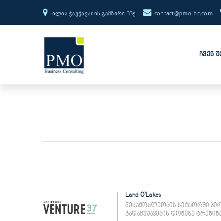
ილია ჭავჭავაძის გამზირი 33ე
ჩვენ შ
Land O'Lakes
მესაქონლეობის სექტორში პირ
გადამუშავების დონეზე ტრენინგ