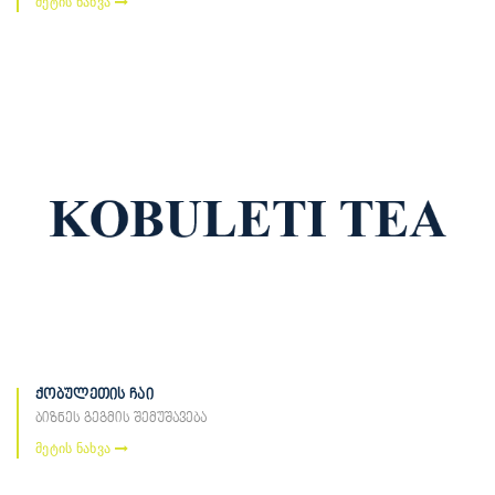
მეტის ნახვა
ქობულეთის ჩაი
ბიზნეს გეგმის შემუშავება
მეტის ნახვა