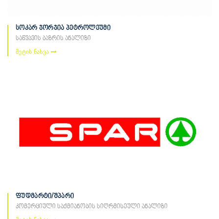
სოკარ ჯორჯია პეტროლეუმი
საწვავის ბაზრის ანალიზი
მეტის ნახვა
ფუდმარტი/შპარი
კომერციული საქმიანობის სიღრმისეული ანალიზი