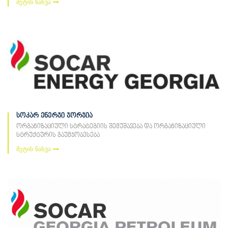
მეტის ნახვა
სოკარ ენერჯი ჯორჯია
ორგანიზაციული სტრატეგიის შემუშავება და ორგანიზაციული
სტრუქტურის გაუმჯობესება
მეტის ნახვა