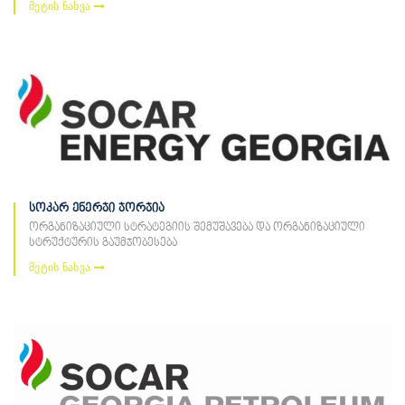
მეტის ნახვა
სოკარ ენერჯი ჯორჯია
ორგანიზაციული სტრატეგიის შემუშავება და ორგანიზაციული
სტრუქტურის გაუმჯობესება
მეტის ნახვა